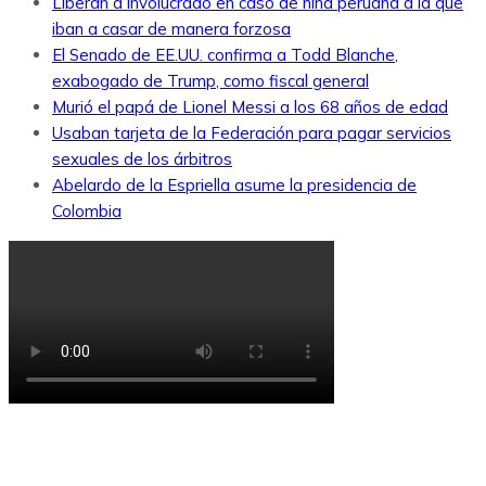
Liberan a involucrado en caso de niña peruana a la que
iban a casar de manera forzosa
El Senado de EE.UU. confirma a Todd Blanche,
exabogado de Trump, como fiscal general
Murió el papá de Lionel Messi a los 68 años de edad
Usaban tarjeta de la Federación para pagar servicios
sexuales de los árbitros
Abelardo de la Espriella asume la presidencia de
Colombia