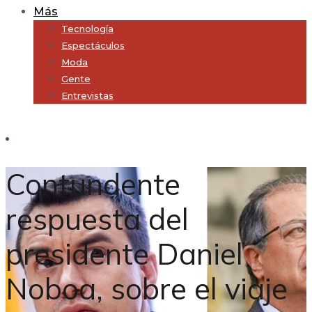
Más
Tecnología
Espectáculos
Moda
Gente
Entrevistas
Subscribe
Contundente
respuesta del
presidente Daniel
Noboa, sobre el viaje