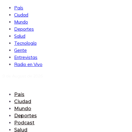
País
Ciudad
Mundo
Deportes
Salud
Tecnología
Gente
Entrevistas
Radio en Vivo
9 de August de 2026
País
Ciudad
Mundo
Deportes
Podcast
Salud