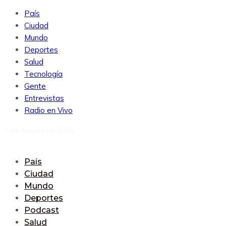
País
Ciudad
Mundo
Deportes
Salud
Tecnología
Gente
Entrevistas
Radio en Vivo
7 de August de 2026
País
Ciudad
Mundo
Deportes
Podcast
Salud