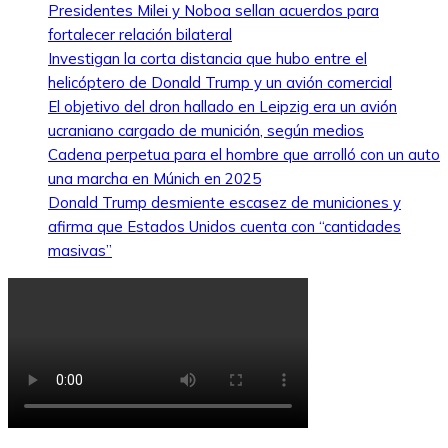
Presidentes Milei y Noboa sellan acuerdos para
fortalecer relación bilateral
Investigan la corta distancia que hubo entre el
helicóptero de Donald Trump y un avión comercial
El objetivo del dron hallado en Leipzig era un avión
ucraniano cargado de munición, según medios
Cadena perpetua para el hombre que arrolló con un auto
una marcha en Múnich en 2025
Donald Trump desmiente escasez de municiones y
afirma que Estados Unidos cuenta con “cantidades
masivas”