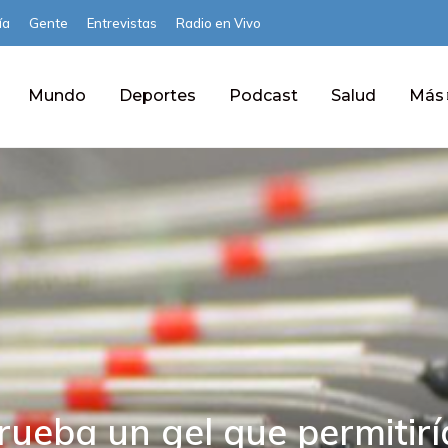
ía
Gente
Entrevistas
Radio en Vivo
Mundo
Deportes
Podcast
Salud
Más
rueba un gel que permitirí