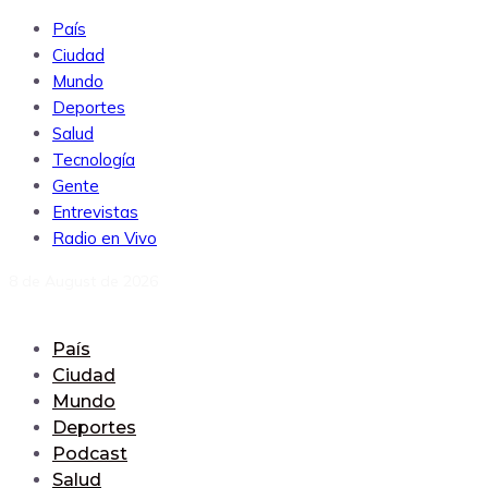
País
Ciudad
Mundo
Deportes
Salud
Tecnología
Gente
Entrevistas
Radio en Vivo
8 de August de 2026
País
Ciudad
Mundo
Deportes
Podcast
Salud