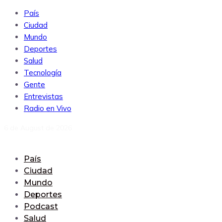
País
Ciudad
Mundo
Deportes
Salud
Tecnología
Gente
Entrevistas
Radio en Vivo
6 de August de 2026
País
Ciudad
Mundo
Deportes
Podcast
Salud