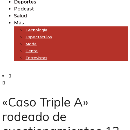
Deportes
Podcast
Salud
Más
Tecnología
Espectáculos
Moda
Gente
Entrevistas
Subscribe
«Caso Triple A»
rodeado de