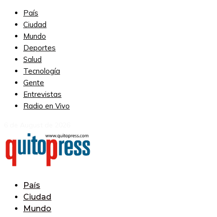
País
Ciudad
Mundo
Deportes
Salud
Tecnología
Gente
Entrevistas
Radio en Vivo
6 de August de 2026
País
Ciudad
Mundo