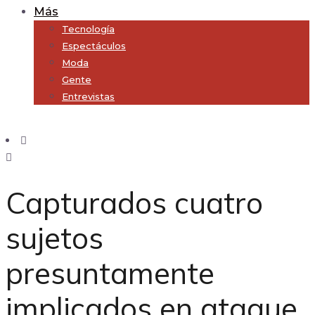
Más
Tecnología
Espectáculos
Moda
Gente
Entrevistas
Subscribe
Capturados cuatro
sujetos
presuntamente
implicados en ataque