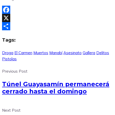
Facebook
X
Compartir
Tags:
Droga
El Carmen
Muertos
Manabí
Asesinato
Gallera
Delitos
Pistolas
Previous Post
Túnel Guayasamín permanecerá
cerrado hasta el domingo
Next Post