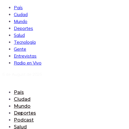
País
Ciudad
Mundo
Deportes
Salud
Tecnología
Gente
Entrevistas
Radio en Vivo
6 de August de 2026
País
Ciudad
Mundo
Deportes
Podcast
Salud