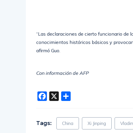
“Las declaraciones de cierto funcionario de 
conocimientos históricos básicos y provocan 
afirmó Guo.
Con información de AFP
Facebook
X
Compartir
Tags:
China
Xi Jinping
Vladim