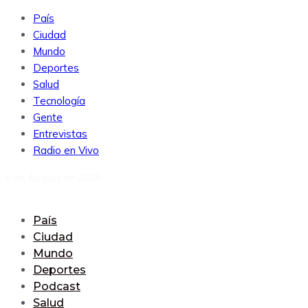
País
Ciudad
Mundo
Deportes
Salud
Tecnología
Gente
Entrevistas
Radio en Vivo
6 de August de 2026
País
Ciudad
Mundo
Deportes
Podcast
Salud