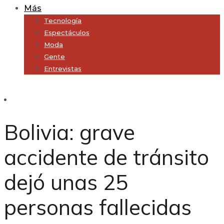
Más
Tecnología
Espectáculos
Moda
Gente
Entrevistas
Subscribe
Bolivia: grave
accidente de tránsito
dejó unas 25
personas fallecidas