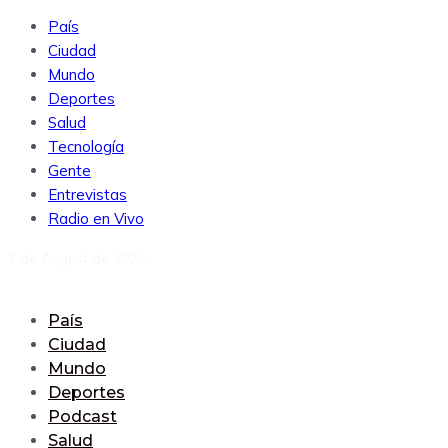
País
Ciudad
Mundo
Deportes
Salud
Tecnología
Gente
Entrevistas
Radio en Vivo
7 de August de 2026
País
Ciudad
Mundo
Deportes
Podcast
Salud