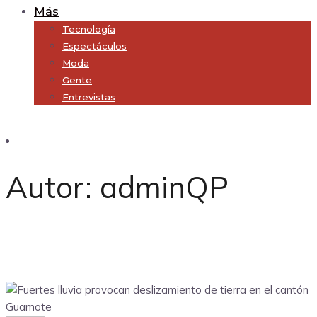
Más
Tecnología
Espectáculos
Moda
Gente
Entrevistas
Subscribe
Autor:
adminQP