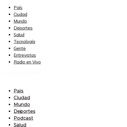
País
Ciudad
Mundo
Deportes
Salud
Tecnología
Gente
Entrevistas
Radio en Vivo
6 de August de 2026
País
Ciudad
Mundo
Deportes
Podcast
Salud