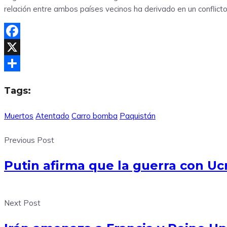
relación entre ambos países vecinos ha derivado en un confli
Facebook
X
Compartir
Tags:
Muertos
Atentado
Carro bomba
Paquistán
Previous Post
Putin afirma que la guerra con Ucr
Next Post