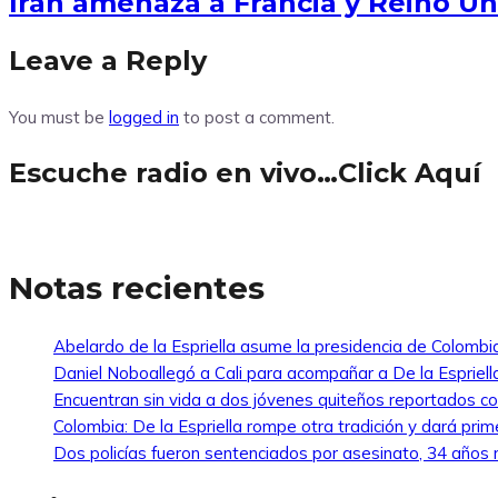
Irán amenaza a Francia y Reino U
Leave a Reply
You must be
logged in
to post a comment.
Escuche radio en vivo…Click Aquí
Notas recientes
Abelardo de la Espriella asume la presidencia de Colombi
Daniel Noboallegó a Cali para acompañar a De la Espriella
Encuentran sin vida a dos jóvenes quiteños reportados 
Colombia: De la Espriella rompe otra tradición y dará pri
Dos policías fueron sentenciados por asesinato, 34 años re