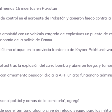
e control en el noroeste de Pakistán y abrieron fuego contra la
embistió con un vehículo cargado de explosivos un puesto de contro
ionario de la policía de Bannu.
l último ataque en la provincia fronteriza de Khyber Pakhtunkhwa
icial tras la explosión del carro bomba y abrieron fuego, y tamb
to con armamento pesado”, dijo a la AFP un alto funcionario admin
onal policial y armas de la comisaría”, agregó.
 que el territorio afgano sirve de refugio seguro para los militant