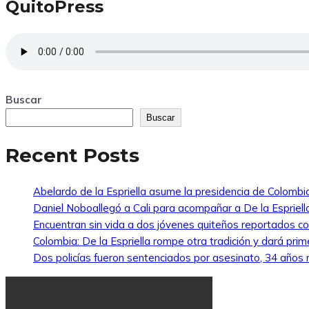
QuitoPress
Buscar
Buscar
Recent Posts
Abelardo de la Espriella asume la presidencia de Colombi
Daniel Noboallegó a Cali para acompañar a De la Espriella
Encuentran sin vida a dos jóvenes quiteños reportados 
Colombia: De la Espriella rompe otra tradición y dará pri
Dos policías fueron sentenciados por asesinato, 34 años re