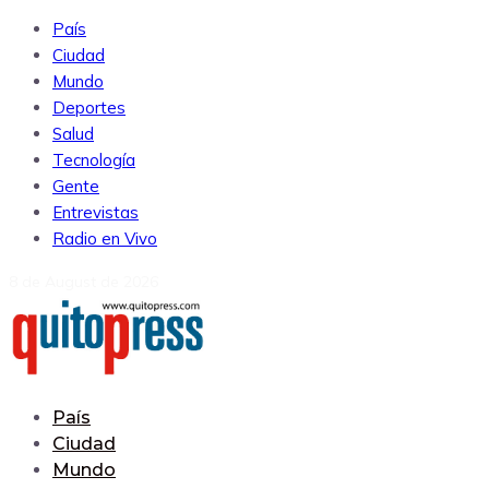
País
Ciudad
Mundo
Deportes
Salud
Tecnología
Gente
Entrevistas
Radio en Vivo
8 de August de 2026
País
Ciudad
Mundo