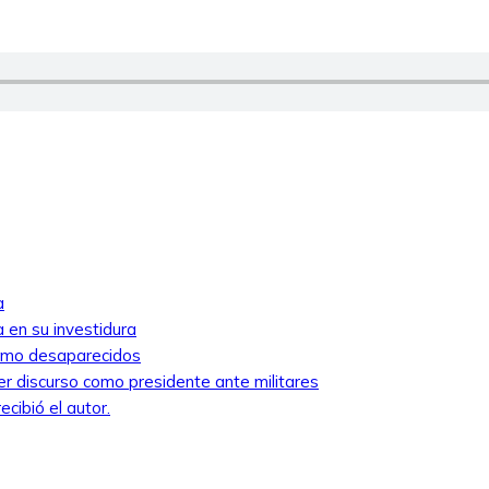
a
 en su investidura
como desaparecidos
mer discurso como presidente ante militares
cibió el autor.