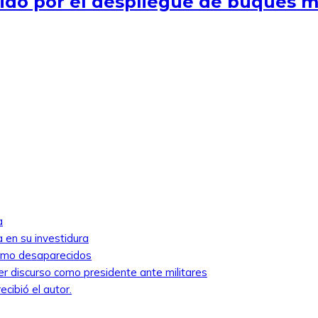
nido por el despliegue de buques m
a
 en su investidura
como desaparecidos
mer discurso como presidente ante militares
cibió el autor.