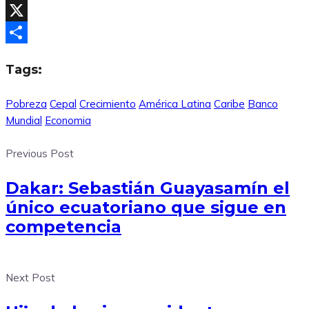
Facebook
X
Compartir
Tags:
Pobreza
Cepal
Crecimiento
América Latina
Caribe
Banco
Mundial
Economia
Previous Post
Dakar: Sebastián Guayasamín el
único ecuatoriano que sigue en
competencia
Next Post