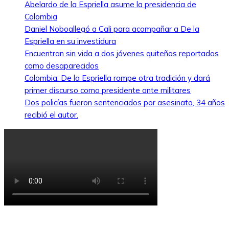
Abelardo de la Espriella asume la presidencia de
Colombia
Daniel Noboallegó a Cali para acompañar a De la
Espriella en su investidura
Encuentran sin vida a dos jóvenes quiteños reportados
como desaparecidos
Colombia: De la Espriella rompe otra tradición y dará
primer discurso como presidente ante militares
Dos policías fueron sentenciados por asesinato, 34 años
recibió el autor.