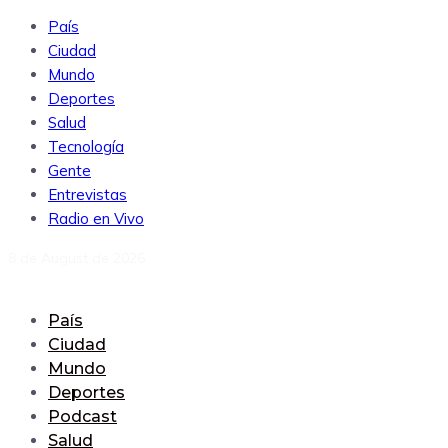
País
Ciudad
Mundo
Deportes
Salud
Tecnología
Gente
Entrevistas
Radio en Vivo
8 de August de 2026
País
Ciudad
Mundo
Deportes
Podcast
Salud