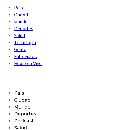
País
Ciudad
Mundo
Deportes
Salud
Tecnología
Gente
Entrevistas
Radio en Vivo
9 de August de 2026
País
Ciudad
Mundo
Deportes
Podcast
Salud