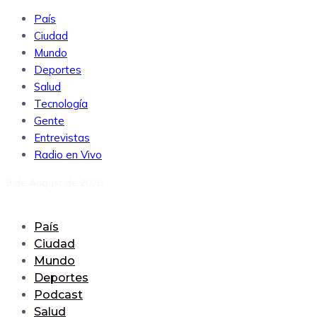
País
Ciudad
Mundo
Deportes
Salud
Tecnología
Gente
Entrevistas
Radio en Vivo
9 de August de 2026
País
Ciudad
Mundo
Deportes
Podcast
Salud