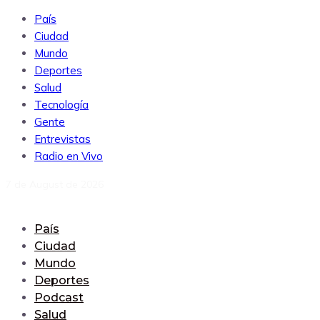
País
Ciudad
Mundo
Deportes
Salud
Tecnología
Gente
Entrevistas
Radio en Vivo
7 de August de 2026
País
Ciudad
Mundo
Deportes
Podcast
Salud