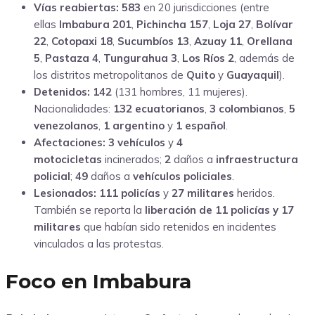
Vías reabiertas:
583
en 20 jurisdicciones (entre
ellas
Imbabura 201
,
Pichincha 157
,
Loja 27
,
Bolívar
22
,
Cotopaxi 18
,
Sucumbíos 13
,
Azuay 11
,
Orellana
5
,
Pastaza 4
,
Tungurahua 3
,
Los Ríos 2
, además de
los distritos metropolitanos de
Quito
y
Guayaquil
).
Detenidos:
142
(131 hombres, 11 mujeres).
Nacionalidades:
132 ecuatorianos
,
3 colombianos
,
5
venezolanos
,
1 argentino
y
1 español
.
Afectaciones:
3 vehículos
y
4
motocicletas
incinerados;
2
daños a
infraestructura
policial
;
49
daños a
vehículos policiales
.
Lesionados:
111 policías
y
27 militares
heridos.
También se reporta la
liberación de 11 policías y 17
militares
que habían sido retenidos en incidentes
vinculados a las protestas.
Foco en Imbabura