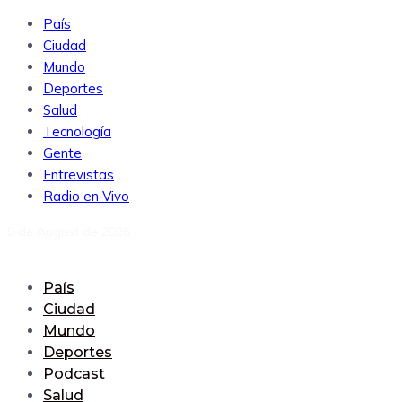
País
Ciudad
Mundo
Deportes
Salud
Tecnología
Gente
Entrevistas
Radio en Vivo
9 de August de 2026
País
Ciudad
Mundo
Deportes
Podcast
Salud