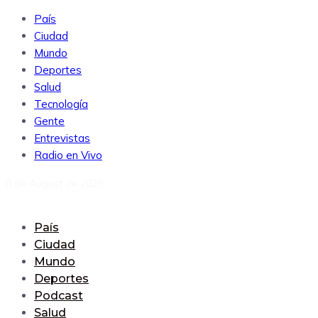
País
Ciudad
Mundo
Deportes
Salud
Tecnología
Gente
Entrevistas
Radio en Vivo
8 de August de 2026
País
Ciudad
Mundo
Deportes
Podcast
Salud