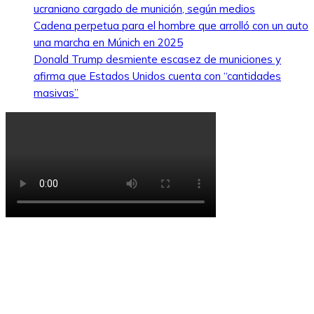
ucraniano cargado de munición, según medios
Cadena perpetua para el hombre que arrolló con un auto
una marcha en Múnich en 2025
Donald Trump desmiente escasez de municiones y
afirma que Estados Unidos cuenta con “cantidades
masivas”