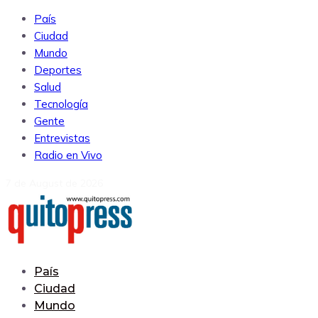
País
Ciudad
Mundo
Deportes
Salud
Tecnología
Gente
Entrevistas
Radio en Vivo
7 de August de 2026
País
Ciudad
Mundo