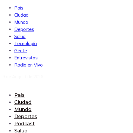
País
Ciudad
Mundo
Deportes
Salud
Tecnología
Gente
Entrevistas
Radio en Vivo
9 de August de 2026
País
Ciudad
Mundo
Deportes
Podcast
Salud