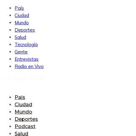
País
Ciudad
Mundo
Deportes
Salud
Tecnología
Gente
Entrevistas
Radio en Vivo
7 de August de 2026
País
Ciudad
Mundo
Deportes
Podcast
Salud