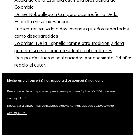
Colombia
Daniel Noboallegó a Cali para acompañar a De la
Espriella en su investidura
Encuentran sin vida a dos jóvenes quiteños reportados
como desaparecidos
Colombia: De la Espriella rompe otra tradición y dará
primer discurso como presidente ante militares
Dos policías fueron sentenciados por asesinato, 34 años
recibió el autor.
Reproductor
Media error: Format(s) not supported or source(s) not found
de
vídeo
Descargar archivo: https://quitopress.com/wp-content/uploads/2025/06/video-
web.mp4?_=1
Descargar archivo: https://quitopress.com/wp-content/uploads/2025/06/video-
web.mp4?_=1