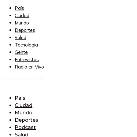
País
Ciudad
Mundo
Deportes
Salud
Tecnología
Gente
Entrevistas
Radio en Vivo
8 de August de 2026
País
Ciudad
Mundo
Deportes
Podcast
Salud