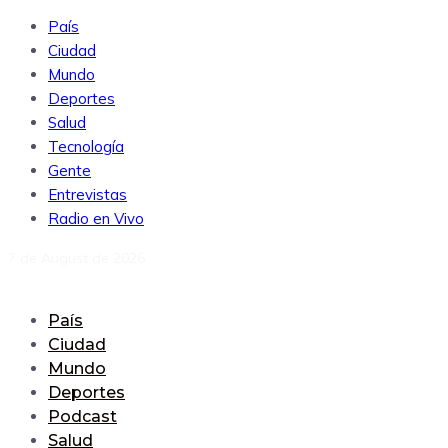
País
Ciudad
Mundo
Deportes
Salud
Tecnología
Gente
Entrevistas
Radio en Vivo
7 de August de 2026
País
Ciudad
Mundo
Deportes
Podcast
Salud