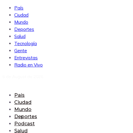
País
Ciudad
Mundo
Deportes
Salud
Tecnología
Gente
Entrevistas
Radio en Vivo
6 de August de 2026
País
Ciudad
Mundo
Deportes
Podcast
Salud