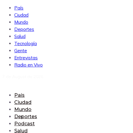
País
Ciudad
Mundo
Deportes
Salud
Tecnología
Gente
Entrevistas
Radio en Vivo
7 de August de 2026
País
Ciudad
Mundo
Deportes
Podcast
Salud