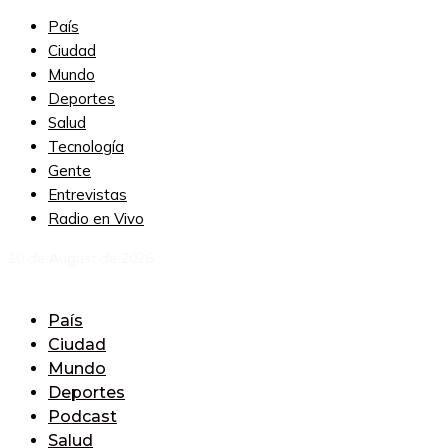
País
Ciudad
Mundo
Deportes
Salud
Tecnología
Gente
Entrevistas
Radio en Vivo
10 de August de 2026
País
Ciudad
Mundo
Deportes
Podcast
Salud