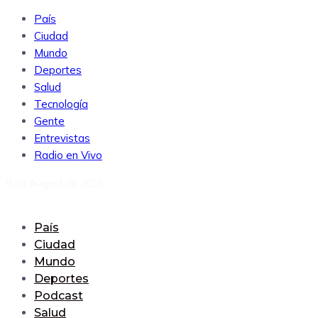
País
Ciudad
Mundo
Deportes
Salud
Tecnología
Gente
Entrevistas
Radio en Vivo
9 de August de 2026
País
Ciudad
Mundo
Deportes
Podcast
Salud