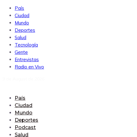
País
Ciudad
Mundo
Deportes
Salud
Tecnología
Gente
Entrevistas
Radio en Vivo
9 de August de 2026
País
Ciudad
Mundo
Deportes
Podcast
Salud