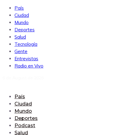
País
Ciudad
Mundo
Deportes
Salud
Tecnología
Gente
Entrevistas
Radio en Vivo
6 de August de 2026
País
Ciudad
Mundo
Deportes
Podcast
Salud