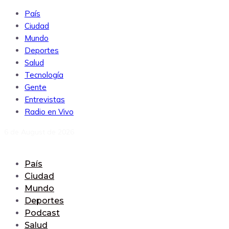
País
Ciudad
Mundo
Deportes
Salud
Tecnología
Gente
Entrevistas
Radio en Vivo
6 de August de 2026
País
Ciudad
Mundo
Deportes
Podcast
Salud