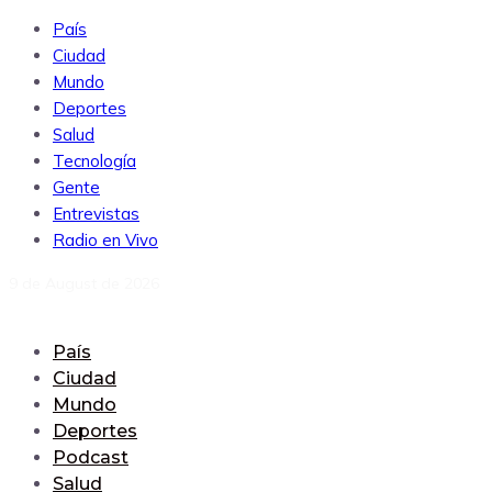
País
Ciudad
Mundo
Deportes
Salud
Tecnología
Gente
Entrevistas
Radio en Vivo
9 de August de 2026
País
Ciudad
Mundo
Deportes
Podcast
Salud