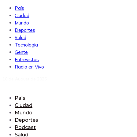
País
Ciudad
Mundo
Deportes
Salud
Tecnología
Gente
Entrevistas
Radio en Vivo
10 de August de 2026
País
Ciudad
Mundo
Deportes
Podcast
Salud