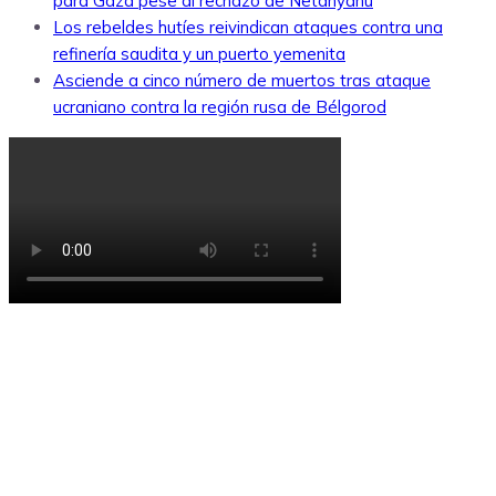
para Gaza pese al rechazo de Netanyahu
Los rebeldes hutíes reivindican ataques contra una
refinería saudita y un puerto yemenita
Asciende a cinco número de muertos tras ataque
ucraniano contra la región rusa de Bélgorod