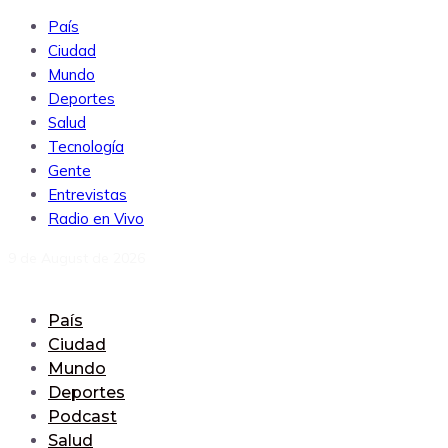
País
Ciudad
Mundo
Deportes
Salud
Tecnología
Gente
Entrevistas
Radio en Vivo
9 de August de 2026
País
Ciudad
Mundo
Deportes
Podcast
Salud