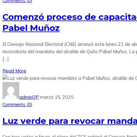
Comments (
0
)
Comenzó proceso de capacitaci
Pabel Muñoz
El Consejo Nacional Electoral (CNE) arrancó este lunes 21 de abr
revocatoria del mandato del alcalde de Quito Pabel Muñoz. La p
[…]
Read More
adminQP
marzo 15, 2025
Comments (
0
)
Luz verde para revocar manda
Con tres votos a favor, el pleno del TCE ordenó al Consejo Nacio