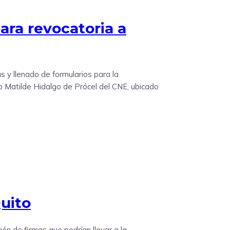
ara revocatoria a
s y llenado de formularios para la
io Matilde Hidalgo de Prócel del CNE, ubicado
uito
ión de firmas que podrían llevar a la