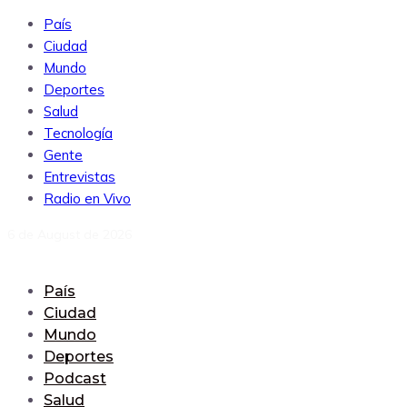
País
Ciudad
Mundo
Deportes
Salud
Tecnología
Gente
Entrevistas
Radio en Vivo
6 de August de 2026
País
Ciudad
Mundo
Deportes
Podcast
Salud