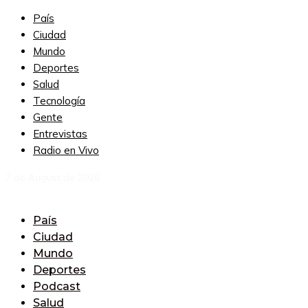
País
Ciudad
Mundo
Deportes
Salud
Tecnología
Gente
Entrevistas
Radio en Vivo
7 de August de 2026
País
Ciudad
Mundo
Deportes
Podcast
Salud