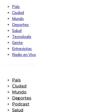
País
Ciudad
Mundo
Deportes
Salud
Tecnología
Gente
Entrevistas
Radio en Vivo
7 de August de 2026
País
Ciudad
Mundo
Deportes
Podcast
Salud