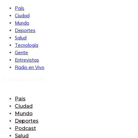
País
Ciudad
Mundo
Deportes
Salud
Tecnología
Gente
Entrevistas
Radio en Vivo
6 de August de 2026
País
Ciudad
Mundo
Deportes
Podcast
Salud