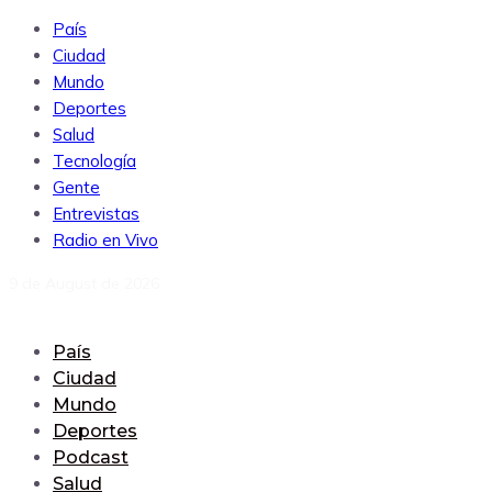
País
Ciudad
Mundo
Deportes
Salud
Tecnología
Gente
Entrevistas
Radio en Vivo
9 de August de 2026
País
Ciudad
Mundo
Deportes
Podcast
Salud