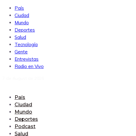
País
Ciudad
Mundo
Deportes
Salud
Tecnología
Gente
Entrevistas
Radio en Vivo
7 de August de 2026
País
Ciudad
Mundo
Deportes
Podcast
Salud