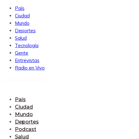
País
Ciudad
Mundo
Deportes
Salud
Tecnología
Gente
Entrevistas
Radio en Vivo
6 de August de 2026
País
Ciudad
Mundo
Deportes
Podcast
Salud