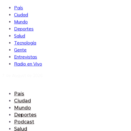
País
Ciudad
Mundo
Deportes
Salud
Tecnología
Gente
Entrevistas
Radio en Vivo
7 de August de 2026
País
Ciudad
Mundo
Deportes
Podcast
Salud