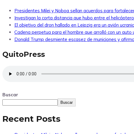
Presidentes Milei y Noboa sellan acuerdos para fortalecer 
Investigan la corta distancia que hubo entre el helicópte
El objetivo del dron hallado en Leipzig era un avión ucra
Cadena perpetua para el hombre que arrolló con un auto
Donald Trump desmiente escasez de municiones y afirma
QuitoPress
Buscar
Buscar
Recent Posts