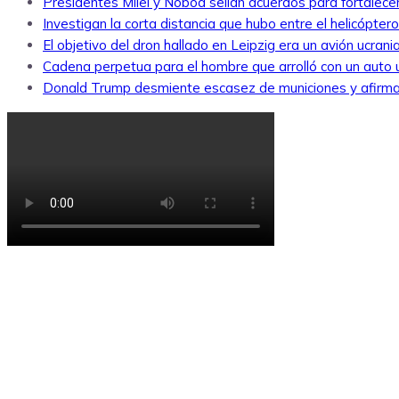
Presidentes Milei y Noboa sellan acuerdos para fortalecer 
Investigan la corta distancia que hubo entre el helicópte
El objetivo del dron hallado en Leipzig era un avión ucra
Cadena perpetua para el hombre que arrolló con un auto
Donald Trump desmiente escasez de municiones y afirma