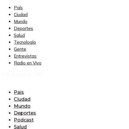
País
Ciudad
Mundo
Deportes
Salud
Tecnología
Gente
Entrevistas
Radio en Vivo
7 de August de 2026
País
Ciudad
Mundo
Deportes
Podcast
Salud