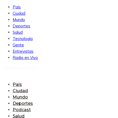
País
Ciudad
Mundo
Deportes
Salud
Tecnología
Gente
Entrevistas
Radio en Vivo
6 de August de 2026
País
Ciudad
Mundo
Deportes
Podcast
Salud