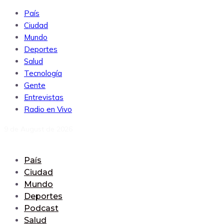
País
Ciudad
Mundo
Deportes
Salud
Tecnología
Gente
Entrevistas
Radio en Vivo
9 de August de 2026
País
Ciudad
Mundo
Deportes
Podcast
Salud