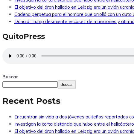
El objetivo del dron hallado en Leipzig era un avión ucra
Cadena perpetua para el hombre que arrolló con un auto
Donald Trump desmiente escasez de municiones y afirma
QuitoPress
Buscar
Buscar
Recent Posts
Encuentran sin vida a dos jóvenes quiteños reportados 
Investigan la corta distancia que hubo entre el helicópte
El objetivo del dron hallado en Leipzig era un avión ucra