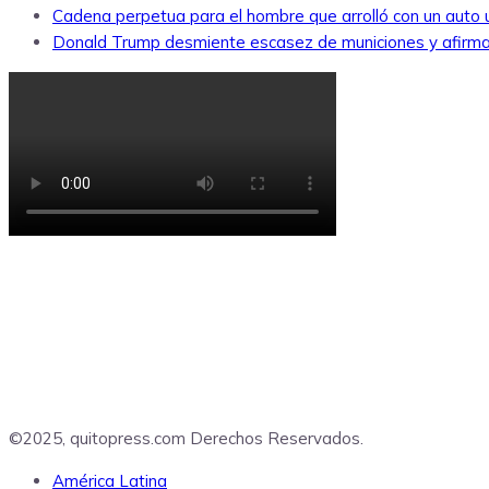
Cadena perpetua para el hombre que arrolló con un auto
Donald Trump desmiente escasez de municiones y afirma
©2025, quitopress.com Derechos Reservados.
América Latina