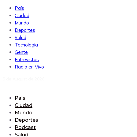
País
Ciudad
Mundo
Deportes
Salud
Tecnología
Gente
Entrevistas
Radio en Vivo
6 de August de 2026
País
Ciudad
Mundo
Deportes
Podcast
Salud