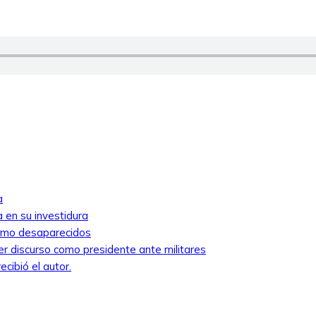
a
 en su investidura
como desaparecidos
mer discurso como presidente ante militares
cibió el autor.