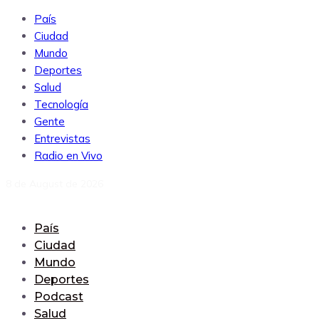
País
Ciudad
Mundo
Deportes
Salud
Tecnología
Gente
Entrevistas
Radio en Vivo
8 de August de 2026
País
Ciudad
Mundo
Deportes
Podcast
Salud