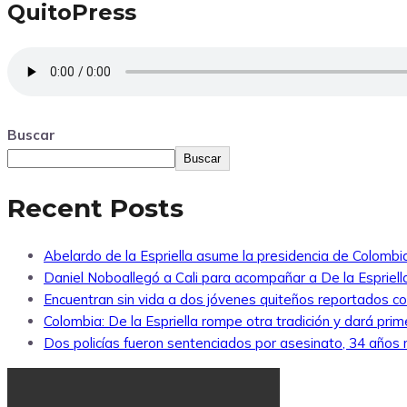
QuitoPress
Buscar
Buscar
Recent Posts
Abelardo de la Espriella asume la presidencia de Colombi
Daniel Noboallegó a Cali para acompañar a De la Espriella
Encuentran sin vida a dos jóvenes quiteños reportados 
Colombia: De la Espriella rompe otra tradición y dará pri
Dos policías fueron sentenciados por asesinato, 34 años re