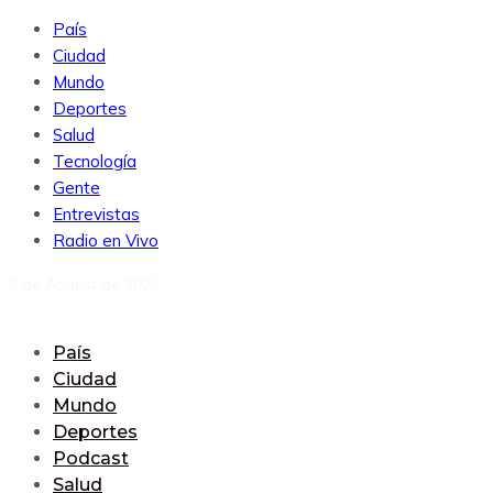
País
Ciudad
Mundo
Deportes
Salud
Tecnología
Gente
Entrevistas
Radio en Vivo
8 de August de 2026
País
Ciudad
Mundo
Deportes
Podcast
Salud