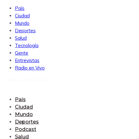
País
Ciudad
Mundo
Deportes
Salud
Tecnología
Gente
Entrevistas
Radio en Vivo
7 de August de 2026
País
Ciudad
Mundo
Deportes
Podcast
Salud