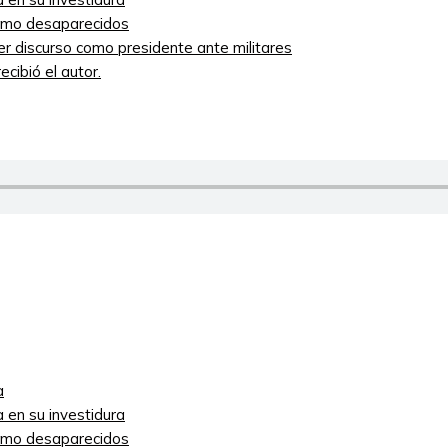
como desaparecidos
mer discurso como presidente ante militares
cibió el autor.
a
 en su investidura
como desaparecidos