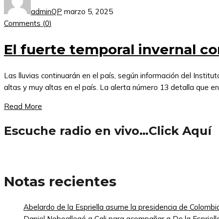
adminQP
marzo 5, 2025
Comments (
0
)
El fuerte temporal invernal co
Las lluvias continuarán en el país, según información del Instit
altas y muy altas en el país. La alerta número 13 detalla que en
Read More
Escuche radio en vivo…Click Aquí
Notas recientes
Abelardo de la Espriella asume la presidencia de Colombi
Daniel Noboallegó a Cali para acompañar a De la Espriella