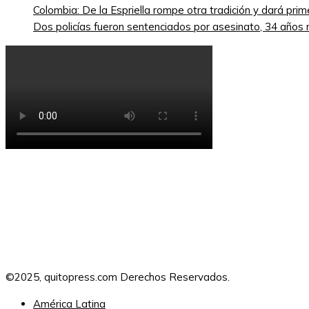
Colombia: De la Espriella rompe otra tradición y dará pri
Dos policías fueron sentenciados por asesinato, 34 años re
©2025, quitopress.com Derechos Reservados.
América Latina