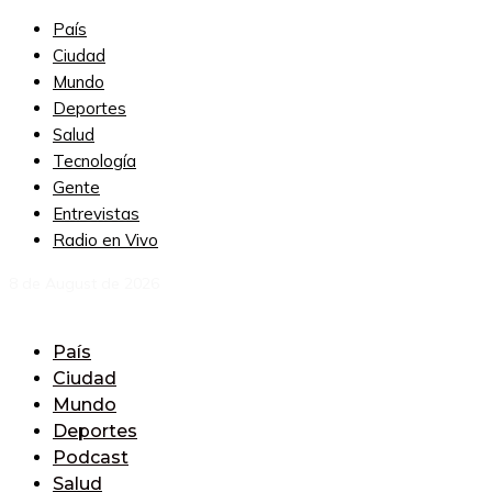
País
Ciudad
Mundo
Deportes
Salud
Tecnología
Gente
Entrevistas
Radio en Vivo
8 de August de 2026
País
Ciudad
Mundo
Deportes
Podcast
Salud