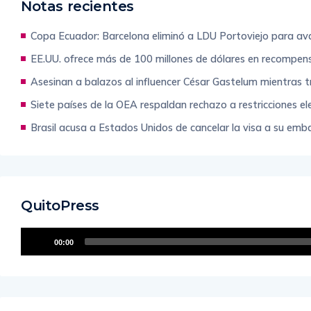
Notas recientes
Copa Ecuador: Barcelona eliminó a LDU Portoviejo para avan
EE.UU. ofrece más de 100 millones de dólares en recompens
Asesinan a balazos al influencer César Gastelum mientras t
Siete países de la OEA respaldan rechazo a restricciones e
Brasil acusa a Estados Unidos de cancelar la visa a su embaj
QuitoPress
Reproductor
00:00
de
audio