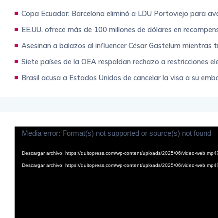
Copa Ecuador: Barcelona eliminó a LDU Portoviejo para avan
EE.UU. ofrece más de 100 millones de dólares en recompens
Asesinan a balazos al influencer César Gastelum mientras t
Siete países de la OEA respaldan rechazo a restricciones e
Brasil acusa a Estados Unidos de cancelar la visa a su embaj
Reproductor
Media error: Format(s) not supported or source(s) not found
de
vídeo
Descargar archivo: https://quitopress.com/wp-content/uploads/2025/06/video-web.mp
Descargar archivo: https://quitopress.com/wp-content/uploads/2025/06/video-web.mp