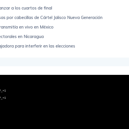
zar a los cuartos de final
as por cabecillas de Cártel Jalisco Nueva Generación
ransmitía en vivo en México
lectorales en Nicaragua
adora para interferir en las elecciones
4?_=1
4?_=1